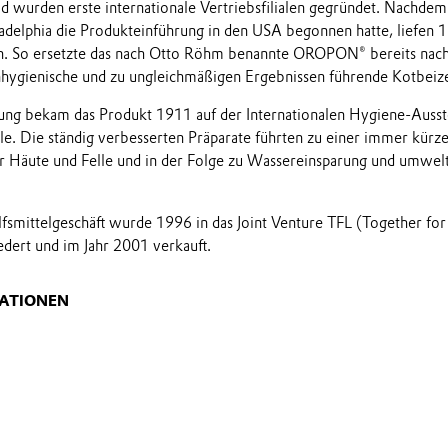
 wurden erste internationale Vertriebsfilialen gegründet. Nachdem
ladelphia die Produkteinführung in den USA begonnen hatte, liefen 
an. So ersetzte das nach Otto Röhm benannte OROPON® bereits nach
nhygienische und zu ungleichmäßigen Ergebnissen führende Kotbeiz
ung bekam das Produkt 1911 auf der Internationalen Hygiene-Ausst
le. Die ständig verbesserten Präparate führten zu einer immer kürz
r Häute und Felle und in der Folge zu Wassereinsparung und umwel
fsmittelgeschäft wurde 1996 in das Joint Venture TFL (Together for 
edert und im Jahr 2001 verkauft.
ATIONEN