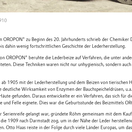
910
on OROPON® zu Beginn des 20. Jahrhunderts schrieb der Chemiker 
bis dahin wenig fortschrittlichen Geschichte der Lederherstellung.
 von OROPON® beruhte die Lederbeize auf Verfahren, die unter an
teten. Diese Techniken waren nicht nur unhygienisch, sondern auch 
 ab 1905 mit der Lederherstellung und dem Beizen von tierischen H
ne deutliche Wirksamkeit von Enzymen der Bauchspeicheldrüsen, u.a
äute gefunden. Daraus entwickelte er ein Verfahren, das sich für di
te und Felle eignete. Dies war die Geburtsstunde des Beizmittels 
 Serienreife gelangt war, gründete Röhm gemeinsam mit dem Kauf
ie 1909 nach Darmstadt zog, um in der Nähe der Leder herstellend
n. Otto Haas reiste in der Folge durch viele Länder Europas, um da