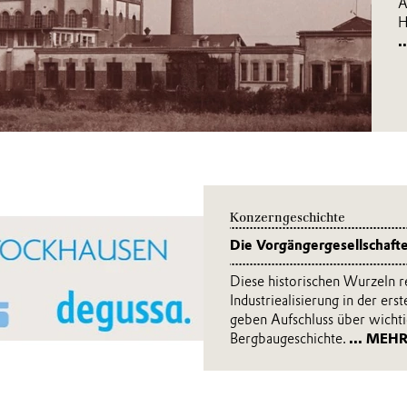
A
H
.
Konzerngeschichte
Die Vorgängergesellschafte
Diese historischen Wurzeln r
Industriealisierung in der ers
geben Aufschluss über wicht
Bergbaugeschichte.
... MEH