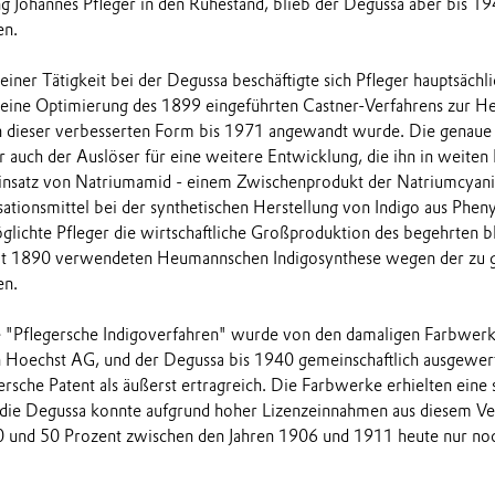
g Johannes Pfleger in den Ruhestand, blieb der Degussa aber bis 194
en.
seiner Tätigkeit bei der Degussa beschäftigte sich Pfleger hauptsächl
eine Optimierung des 1899 eingeführten Castner-Verfahrens zur He
n dieser verbesserten Form bis 1971 angewandt wurde. Die genaue 
 auch der Auslöser für eine weitere Entwicklung, die ihn in weiten
insatz von Natriumamid - einem Zwischenprodukt der Natriumcyani
ationsmittel bei der synthetischen Herstellung von Indigo aus Pheny
glichte Pfleger die wirtschaftliche Großproduktion des begehrten bl
eit 1890 verwendeten Heumannschen Indigosynthese wegen der zu 
en.
e "Pflegersche Indigoverfahren" wurde von den damaligen Farbwerk
n Hoechst AG, und der Degussa bis 1940 gemeinschaftlich ausgewer
ersche Patent als äußerst ertragreich. Die Farbwerke erhielten eine
 die Degussa konnte aufgrund hoher Lizenzeinnahmen aus diesem V
40 und 50 Prozent zwischen den Jahren 1906 und 1911 heute nur no