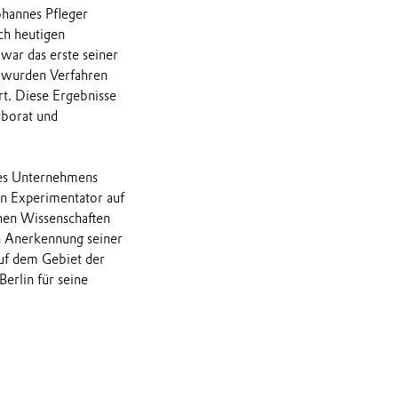
ohannes Pfleger
ach heutigen
ar das erste seiner
r wurden Verfahren
rt. Diese Ergebnisse
rborat und
des Unternehmens
en Experimentator auf
hen Wissenschaften
in Anerkennung seiner
uf dem Gebiet der
erlin für seine