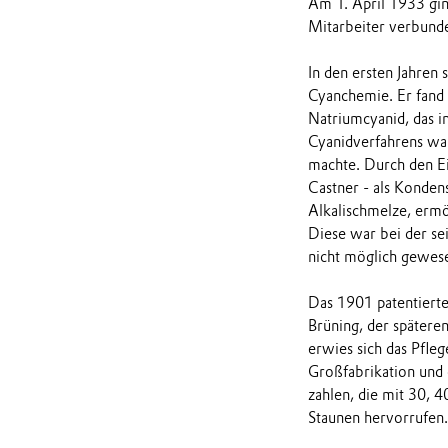
Am 1. April 1933 gin
Mitarbeiter verbund
In den ersten Jahren 
Cyanchemie. Er fand 
Natriumcyanid, das i
Cyanidverfahrens war
machte. Durch den E
Castner - als Kondens
Alkalischmelze, ermö
Diese war bei der s
nicht möglich gewes
Das 1901 patentiert
Brüning, der spätere
erwies sich das Pfleg
Großfabrikation und
zahlen, die mit 30, 
Staunen hervorrufen.