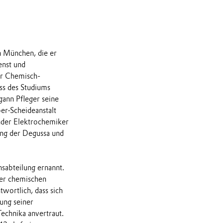
in München, die er
enst und
der Chemisch-
ss des Studiums
ann Pfleger seine
er-Scheideanstalt
ender Elektrochemiker
ung der Degussa und
sabteilung ernannt.
der chemischen
wortlich, dass sich
ung seiner
echnika anvertraut.