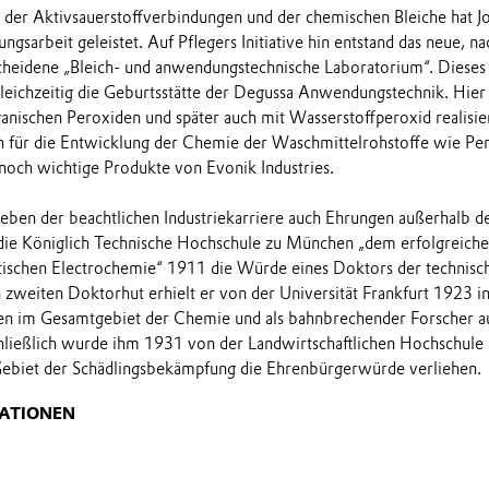
der Aktivsauerstoffverbindungen und der chemischen Bleiche hat J
gsarbeit geleistet. Auf Pflegers Initiative hin entstand das neue, n
eidene „Bleich- und anwendungstechnische Laboratorium“. Dieses w
gleichzeitig die Geburtsstätte der Degussa Anwendungstechnik. Hie
ganischen Peroxiden und später auch mit Wasserstoffperoxid realisie
n für die Entwicklung der Chemie der Waschmittelrohstoffe wie Pe
noch wichtige Produkte von Evonik Industries.
neben der beachtlichen Industriekarriere auch Ehrungen außerhalb 
h die Königlich Technische Hochschule zu München „dem erfolgreich
tischen Electrochemie“ 1911 die Würde eines Doktors der technisc
en zweiten Doktorhut erhielt er von der Universität Frankfurt 1923 
gen im Gesamtgebiet der Chemie und als bahnbrechender Forscher a
chließlich wurde ihm 1931 von der Landwirtschaftlichen Hochschule B
Gebiet der Schädlingsbekämpfung die Ehrenbürgerwürde verliehen.
ATIONEN