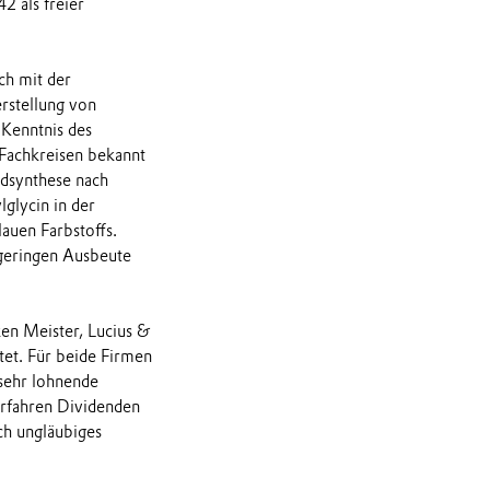
2 als freier
ich mit der
rstellung von
Kenntnis des
 Fachkreisen bekannt
dsynthese nach
lglycin in der
auen Farbstoffs.
geringen Ausbeute
en Meister, Lucius &
tet. Für beide Firmen
 sehr lohnende
erfahren Dividenden
ch ungläubiges