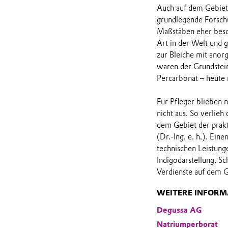
Auch auf dem Gebiet 
grundlegende Forschun
Maßstäben eher besch
Art in der Welt und 
zur Bleiche mit anor
waren der Grundstei
Percarbonat – heute 
Für Pfleger blieben 
nicht aus. So verlie
dem Gebiet der prak
(Dr.-Ing. e. h.). Ein
technischen Leistun
Indigodarstellung. S
Verdienste auf dem 
WEITERE INFORM
Degussa AG
Natriumperborat