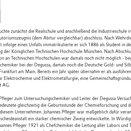
uchte zunächst die Realschule und anschließend die Industrieschule 
toriumszeugnis (dem Abitur vergleichbar) abschloss. Nach Wehrdi
 infolge eines Unfalls immatrikulierte er sich 1886 als Student in 
ng der Königlichen Technischen Hochschule München. Nach Abschlu
n an Technischen Hochschulen war damals noch nicht möglich - beg
riechemiker bei der Degussa, damals noch die Deutsche Gold- und Silb
 Frankfurt am Main. Bereits ein Jahr später übernahm er als ausführ
für Elektrochemie und Elektrometallurgie, eine Gemeinschaftsgründ
ft AG.
Pfleger zum Untersuchungschemiker und Leiter der Degussa Versuch
edeutete gleichzeitig die Geburtsstunde der Chemieforschung und 
 diesem Unternehmen. Johannes Pfleger war maßgeblich dafür verant
scheideanstalt ein starker chemischer Zweig entwickelte. In Würdig
annes Pfleger 1921 als Chefchemiker die Leitung aller Labors und T