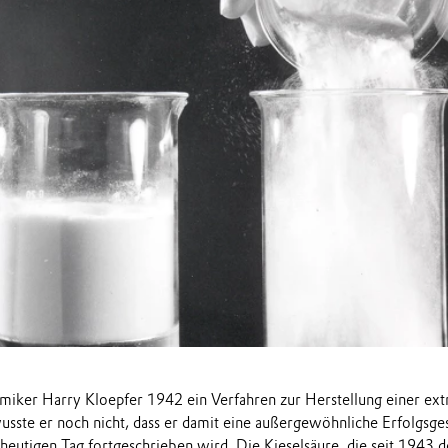
iker Harry Kloepfer 1942 ein Verfahren zur Herstellung einer ext
wusste er noch nicht, dass er damit eine außergewöhnliche Erfolgsg
en heutigen Tag fortgeschrieben wird. Die Kieselsäure, die seit 194