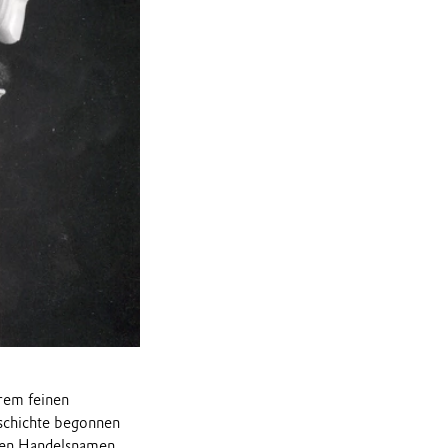
rem feinen
eschichte begonnen
3 den Handelsnamen