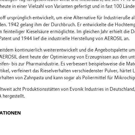
eute in einer Vielzahl von Varianten gefertigt und in fast 100 Lände
off ursprünglich entwickelt, um eine Alternative für Industrieruße als
nden. 1942 gelang ihm der Durchbruch. Er entwickelte die Hochtemp
 feinteiliger Kieselsäure ermöglichte. Im gleichen Jahr erhielt die D
Patent und 1944 lief die industrielle Herstellung von AEROSIL an.
itdem kontinuierlich weiterentwickelt und die Angebotspalette um 
 AEROSIL dient heute der Optimierung von Erzeugnissen aus den unt
ifen- bis zur Pharmaindustrie. Es verbessert beispielsweise die Mat
kel, verfeinert das Rieselverhalten verschiedenster Pulver, härtet 
erhalten von Zahnpasta und kann sogar als Poliermittel für Mikrochi
weit acht Produktionsstätten von Evonik Industries in Deutschland,
 hergestellt.
ATIONEN